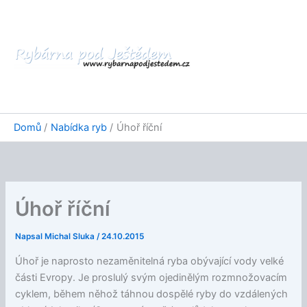
Přeskočit
na
obsah
Domů
Nabídka ryb
Úhoř říční
Úhoř říční
Napsal
Michal Sluka
/
24.10.2015
Úhoř je naprosto nezaměnitelná ryba obývající vody velké
části Evropy. Je proslulý svým ojedinělým rozmnožovacím
cyklem, během něhož táhnou dospělé ryby do vzdálených