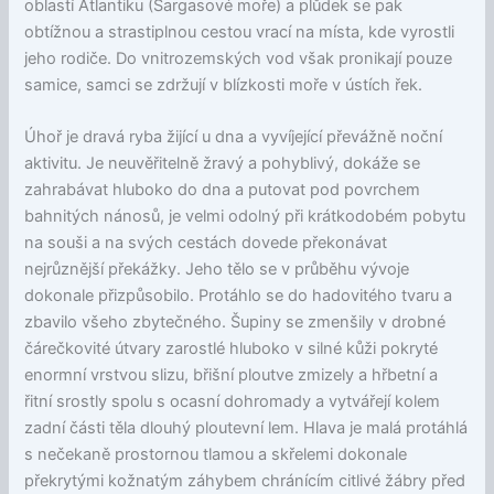
oblastí Atlantiku (Sargasové moře) a plůdek se pak
obtížnou a strastiplnou cestou vrací na místa, kde vyrostli
jeho rodiče. Do vnitrozemských vod však pronikají pouze
samice, samci se zdržují v blízkosti moře v ústích řek.
Úhoř je dravá ryba žijící u dna a vyvíjející převážně noční
aktivitu. Je neuvěřitelně žravý a pohyblivý, dokáže se
zahrabávat hluboko do dna a putovat pod povrchem
bahnitých nánosů, je velmi odolný při krátkodobém pobytu
na souši a na svých cestách dovede překonávat
nejrůznější překážky. Jeho tělo se v průběhu vývoje
dokonale přizpůsobilo. Protáhlo se do hadovitého tvaru a
zbavilo všeho zbytečného. Šupiny se zmenšily v drobné
čárečkovité útvary zarostlé hluboko v silné kůži pokryté
enormní vrstvou slizu, břišní ploutve zmizely a hřbetní a
řitní srostly spolu s ocasní dohromady a vytvářejí kolem
zadní části těla dlouhý ploutevní lem. Hlava je malá protáhlá
s nečekaně prostornou tlamou a skřelemi dokonale
překrytými kožnatým záhybem chránícím citlivé žábry před