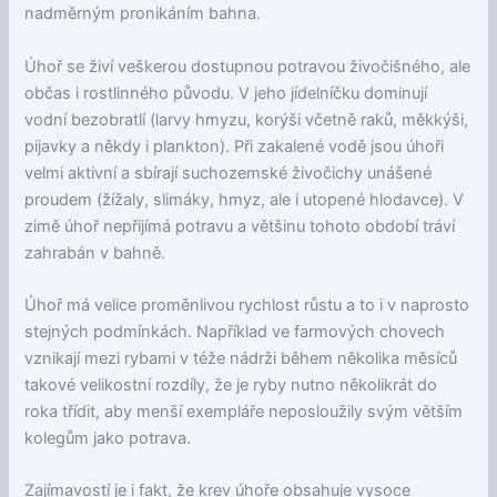
nadměrným pronikáním bahna.
Úhoř se živí veškerou dostupnou potravou živočišného, ale
občas i rostlinného původu. V jeho jídelníčku dominují
vodní bezobratlí (larvy hmyzu, korýši včetně raků, měkkýši,
pijavky a někdy i plankton). Při zakalené vodě jsou úhoři
velmi aktivní a sbírají suchozemské živočichy unášené
proudem (žížaly, slimáky, hmyz, ale i utopené hlodavce). V
zimě úhoř nepřijímá potravu a většinu tohoto období tráví
zahrabán v bahně.
Úhoř má velice proměnlivou rychlost růstu a to i v naprosto
stejných podmínkách. Například ve farmových chovech
vznikají mezi rybami v téže nádrži během několika měsíců
takové velikostní rozdíly, že je ryby nutno několikrát do
roka třídit, aby menší exempláře neposloužily svým větším
kolegům jako potrava.
Zajímavostí je i fakt, že krev úhoře obsahuje vysoce